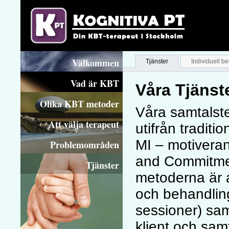
Välkommen
Tjänster
Individuell b
Vad är KBT
Våra Tjänst
Olika KBT metoder
Våra samtalst
Att välja terapeut
utifrån traditi
MI – motivera
Problemområden
and Commitme
Tjänster
metoderna är a
och behandling
sessioner) sa
klient och sam