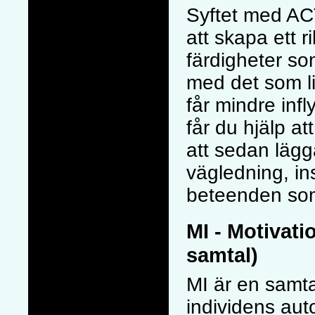
Syftet med ACT
att skapa ett r
färdigheter so
med det som lig
får mindre infly
får du hjälp att
att sedan läg
vägledning, ins
beteenden som b
MI - Motivati
samtal)
MI är en samt
individens aut