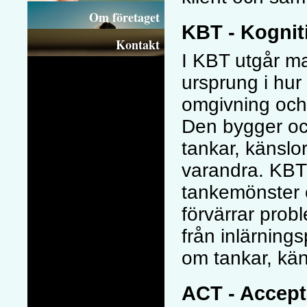
Om företaget
KBT - Kognit
Kontakt
I KBT utgår ma
ursprung i hur 
omgivning och 
Den bygger oc
tankar, känsl
varandra. KBT 
tankemönster 
förvärrar prob
från inlärning
om tankar, kän
ACT - Accep