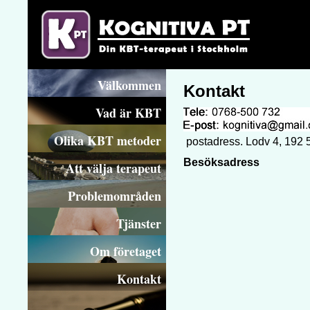
Välkommen
Kontakt
Vad är KBT
Olika KBT metoder
postadress. Lodv 4, 192 
Besöksadress
Att välja terapeut
Problemområden
Tjänster
Om företaget
Kontakt