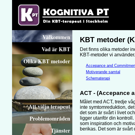
Välkommen
KBT metoder (Ko
Vad är KBT
Det finns olika metoder i
KBT-metoder vi använder
Olika KBT metoder
Accepance and Commitmen
Motiverande samtal
Schematerapi
ACT - (Accepance 
Målet med ACT, tredje våge
Att välja terapeut
inte symtomreduktion, det ä
det som är svårt i livet o
Problemområden
ligger utanför din kontroll.
som inspiration och motiv
berikas. Det som är svårt o
Tjänster