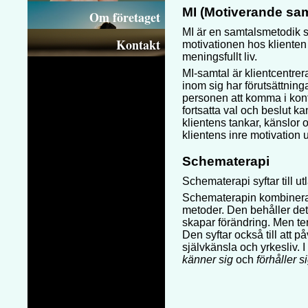
MI (Motiverande sam
Om företaget
MI är en samtalsmetodik s
Kontakt
motivationen hos klienten 
meningsfullt liv.
MI-samtal är klientcentre
inom sig har förutsättning
personen att komma i kon
fortsatta val och beslut k
klientens tankar, känslor o
klientens inre motivation 
Schematerapi
Schematerapi syftar till 
Schematerapin kombiner
metoder. Den behåller det
skapar förändring. Men ter
Den syftar också till att 
självkänsla och yrkesliv.
känner sig
och
förhåller si